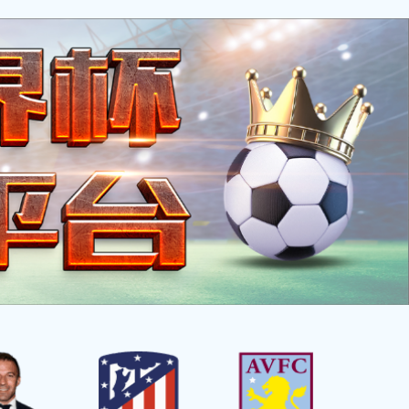
App
公司
体育
注册入口
简介
热点
看更便捷
终端支持、高清视频、 实