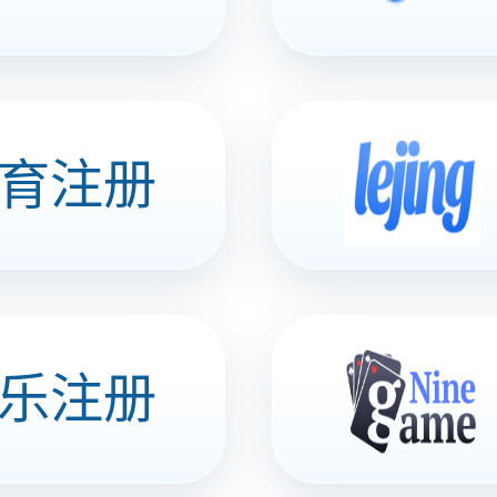
华体会官方网页版网络化安全
会官方网页版平台架构，实现用户与数据全链路防护，构建系统
身份验证
网络防
登录、行为识
WAF规则、
、设备绑定
别、服务稳
安全核心
数据加密
行为审