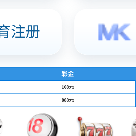
密、权限分级、
关键操作日志
存储隔离
踪、风险溯
新手上路 · 常见问题流程解答
赛事，常见使用疑问一次解答，助你快速上手 华体会官方网页版 
号、验证码与登录密码即可完成注册。注册成功后，即可开启完整体