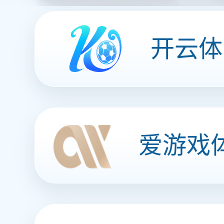
播与智能提醒，为用户带来高效、流畅的体验。
依托华体会官方