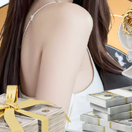
上、安全高效
”的理念，持续优化产品架构与内容体验，致力