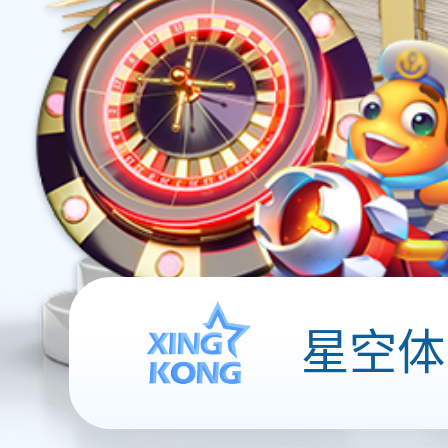
华体会官方网页版全站App
我们推出的原生应用覆盖体育、电竞等热门内容，
支持赛事查看、数据浏览与多端同步，结合高清直