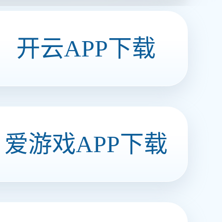
轻松绕过访
防劫持、防屏蔽，保障平台访
同步与内容
问安全性和数据一致性。
。
区域的活跃趋势。