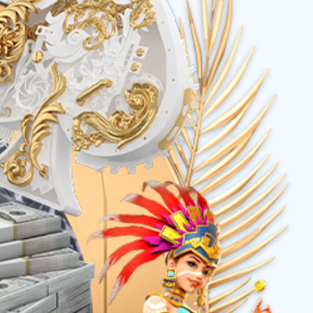
于成为全球领先的华体会官方网页