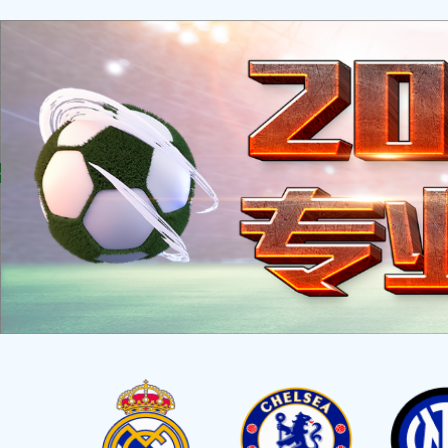
华体会
连接你的赛事视野，打造