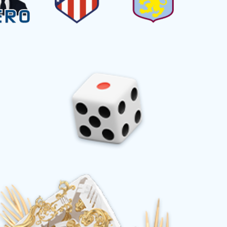
打造高品质的数字化观赛体验。我们
版服务。
亚、中东、欧洲等区域建立了本地化技
均访问量持续增长，深受广大体育爱