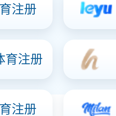
伦
北
敦
京
新
加
坡
巴
西